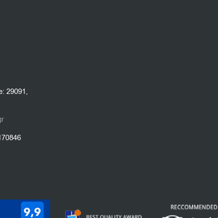
e: 29091,
gr
1170846