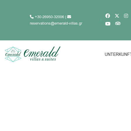
+30-26950-32006
|
reservations@emerald-villas.gr
UNTERKUNF