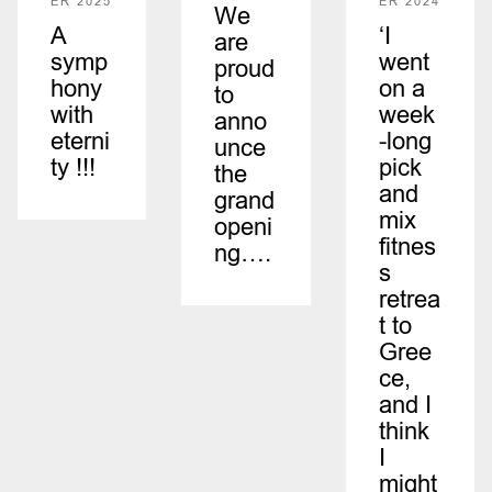
ER 2025
ER 2024
We
A
‘I
are
symp
went
proud
hony
on a
to
with
week
anno
eterni
-long
unce
ty !!!
pick
the
and
grand
mix
openi
fitnes
ng….
s
retrea
t to
Gree
ce,
and I
think
I
might