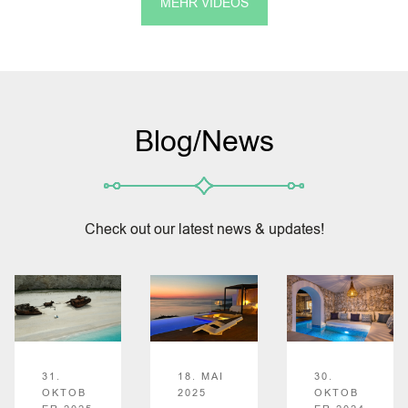
MEHR VIDEOS
Blog/News
Check out our latest news & updates!
31.
18. MAI
30.
OKTOB
2025
OKTOB