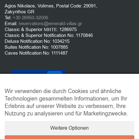
Agios Nikolaos, Volimes, Postal Code: 29091,
Zakynthos GR
Tel:
+30 26950-32006
Email:
reservations@emerald-villas.gr
Classic & Superior ΜΗΤΕ: 1286975
Classic & Superior Notification No: 1170846
Deluxe Notification No: 1034215
Suites Notification No: 1007885
Caves Notification No: 1111487
Wir verwenden die durch Cookies und ähnliche
Technologien gesammelten Informationen, um Ihr
Erlebnis auf unserer Website zu verbessern, Ihre
Nutzung zu analysieren und für Marketingzwecke.
Weitere Optionen
© 2021 EMERALD VILLAS. ALL RIGHTS RESERVED | POWERED BY
VRISKO.GR