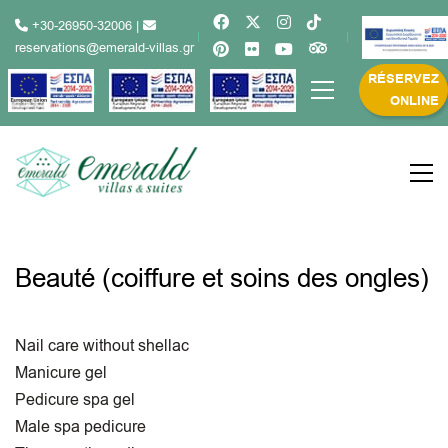
+30-26950-32006
|
reservations@emerald-villas.gr
RÉSERVEZ
ONLINE
Beauté (coiffure et soins des ongles)
Nail care without shellac
Manicure gel
Pedicure spa gel
Male spa pedicure