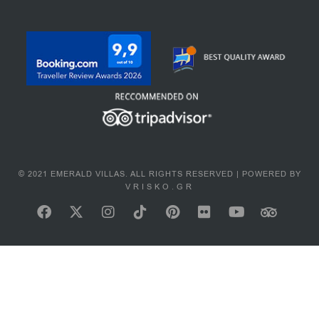
© 2021 EMERALD VILLAS. ALL RIGHTS RESERVED | POWERED BY
VRISKO.GR